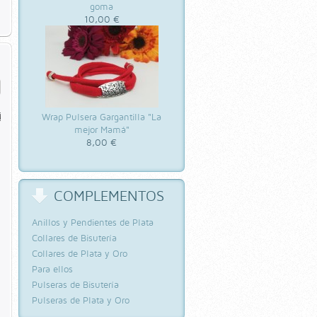
goma
10,00 €
Wrap Pulsera Gargantilla "La
mejor Mamá"
8,00 €
COMPLEMENTOS
Anillos y Pendientes de Plata
Collares de Bisutería
Collares de Plata y Oro
Para ellos
Pulseras de Bisutería
Pulseras de Plata y Oro