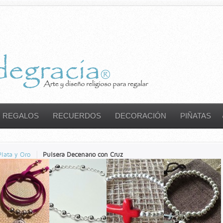
REGALOS
RECUERDOS
DECORACIÓN
PIÑATAS
Plata y Oro
Pulsera Decenario con Cruz